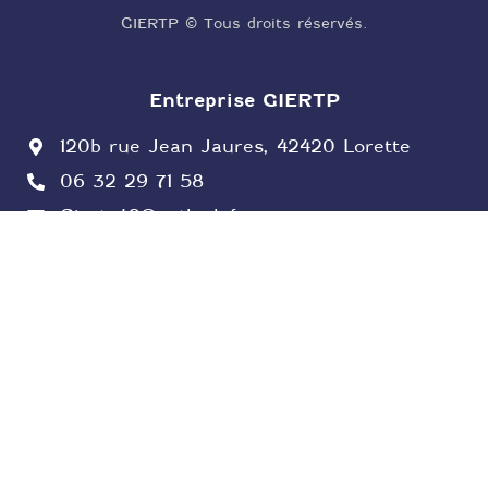
GIERTP © Tous droits réservés.
Entreprise GIERTP
120b rue Jean Jaures, 42420 Lorette
06 32 29 71 58
Giertp42@outlook.fr
Mentions légales
Notre zone d'intervention
Rive-de-Gier
St Chamond
Lorette
Saint-Joseph
St Martin la Plaine
Chateauneuf
Farnay
St Paul en Jarez
Saint-Priest-en-Jarez
Andrézieux-Bouthéon
Roche-la-Molière
Villars
Vernaison
Millery
Vourles