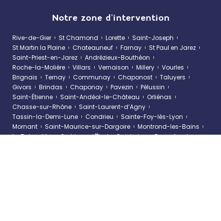
Notre zone d'intervention
Rive-de-Gier
St Chamond
Lorette
Saint-Joseph
St Martin la Plaine
Chateauneuf
Farnay
St Paul en Jarez
Saint-Priest-en-Jarez
Andrézieux-Bouthéon
Roche-la-Molière
Villars
Vernaison
Millery
Vourles
Brignais
Ternay
Communay
Chaponost
Taluyers
Givors
Brindas
Chaponay
Pavezin
Pélussin
Saint-Étienne
Saint-Andéol-le-Château
Orliénas
Chasse-sur-Rhône
Saint-Laurent-d’Agny
Tassin-la-Demi-Lune
Condrieu
Sainte-Foy-lès-Lyon
Mornant
Saint-Maurice-sur-Dargoire
Montrond-les-Bains
La Talaudière
Sorbiers
L'Étrat
Saint-Jean-Bonnefonds
Saint-Galmier
Saint-Just-Saint-Rambert
Création de site internet