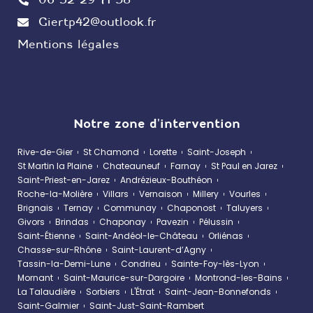
Giertp42@outlook.fr
Mentions légales
Notre zone d'intervention
Rive-de-Gier
St Chamond
Lorette
Saint-Joseph
St Martin la Plaine
Chateauneuf
Farnay
St Paul en Jarez
Saint-Priest-en-Jarez
Andrézieux-Bouthéon
Roche-la-Molière
Villars
Vernaison
Millery
Vourles
Brignais
Ternay
Communay
Chaponost
Taluyers
Givors
Brindas
Chaponay
Pavezin
Pélussin
Saint-Étienne
Saint-Andéol-le-Château
Orliénas
Chasse-sur-Rhône
Saint-Laurent-d’Agny
Tassin-la-Demi-Lune
Condrieu
Sainte-Foy-lès-Lyon
Mornant
Saint-Maurice-sur-Dargoire
Montrond-les-Bains
La Talaudière
Sorbiers
L'Étrat
Saint-Jean-Bonnefonds
Saint-Galmier
Saint-Just-Saint-Rambert