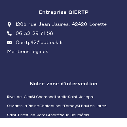
Entreprise GIERTP
120b rue Jean Jaures, 42420 Lorette
06 32 29 71 58
Giertp42@outlook.fr
Mentions légales
Notre zone d'intervention
Rive-de-Gier
St Chamond
Lorette
Saint-Joseph
St Martin la Plaine
Chateauneuf
Farnay
St Paul en Jarez
Saint-Priest-en-Jarez
Andrézieux-Bouthéon
Roche-la-Molière
Villars
Vernaison
Millery
Vourles
Brignais