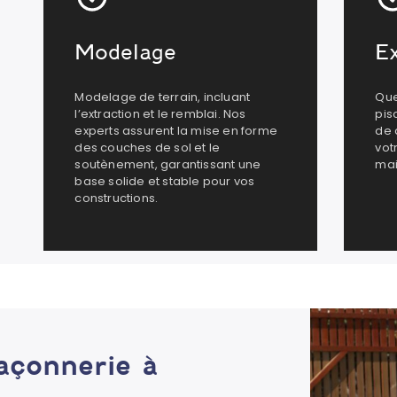
Modelage
E
Modelage de terrain, incluant
Que
l’extraction et le remblai. Nos
pis
experts assurent la mise en forme
de 
des couches de sol et le
vot
soutènement, garantissant une
mai
base solide et stable pour vos
constructions.
açonnerie à