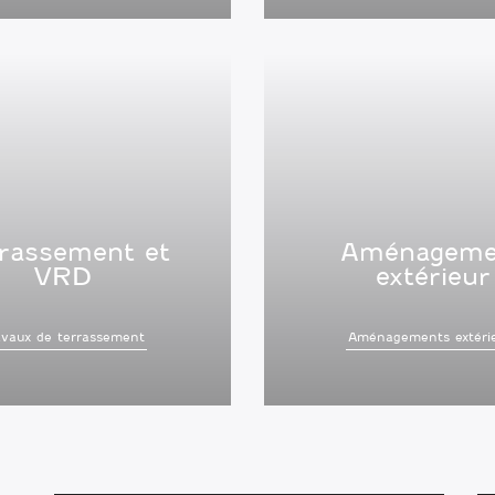
rassement et
Aménageme
VRD
extérieur
avaux de terrassement
Aménagements extéri