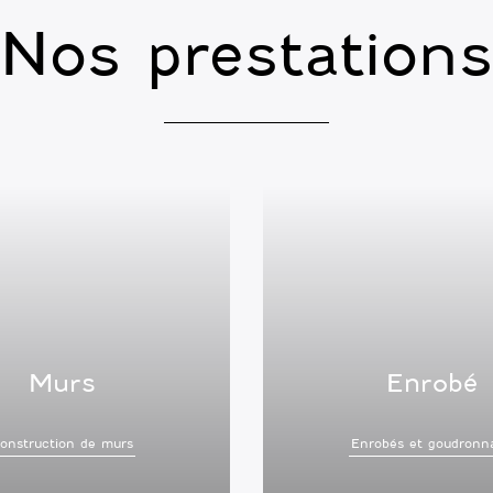
Nos prestations
Murs
Enrobé
onstruction de murs
Enrobés et goudronn