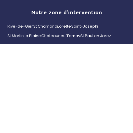
Notre zone d'intervention
Rive-de-Gier
St Chamond
Lorette
Saint-Joseph
St Martin la Plaine
Chateauneuf
Farnay
St Paul en Jarez
Saint-Priest-en-Jarez
Andrézieux-Bouthéon
Roche-la-Molière
Villars
Vernaison
Millery
Vourles
Brignais
Ternay
Communay
Chaponost
Taluyers
Givors
Brindas
Chaponay
Pavezin
Pélussin
Saint-Étienne
Saint-Andéol-le-Château
Orliénas
Chasse-sur-Rhône
Saint-Laurent-d’Agny
Tassin-la-Demi-Lune
Condrieu
Sainte-Foy-lès-Lyon
Mornant
Saint-Maurice-sur-Dargoire
Montrond-les-Bains
La Talaudière
Sorbiers
L'Étrat
Saint-Jean-Bonnefonds
Saint-Galmier
Saint-Just-Saint-Rambert